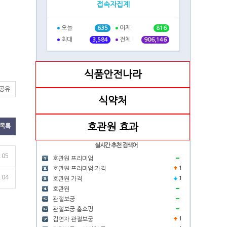
접속자집계
오늘
어제
635
816
최대
전체
3,584
906,146
식품안전나라
S공유
식약처
호관원 효과
목록
실시간 추천 검색어
.05
호관원 프리미엄
1
호관원 프리미엄 가격
.04
1
호관원 가격
호관원
관절보궁
관절보궁 홈쇼핑
1
김연자 관절보궁