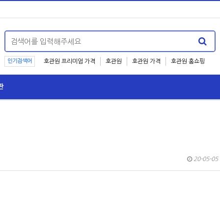
인기검색어
호관원 프리미엄 가격
호관원
호관원 가격
호관원 홈쇼핑
판
20-05-05 