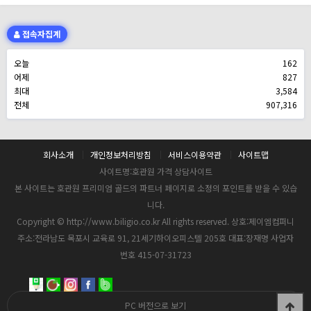
접속자집계
오늘
162
어제
827
최대
3,584
전체
907,316
회사소개
개인정보처리방침
서비스이용약관
사이트맵
사이트명:호관원 가격 상담사이트
본 사이트는 호관원 프리미엄 골드의 파트너 페이지로 소정의 포인트를 받을 수 있습
니다.
Copyright © http://www.biligio.co.kr All rights reserved. 상호:제이엠컴퍼니
주소:전라남도 목포시 교육로 91, 21세기하이오피스텔 205호 대표:장재명 사업자
번호 415-07-31723
PC 버전으로 보기