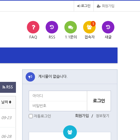
로그인
회원가입
1
FAQ
RSS
1:1문의
접속자
새글
게시물이 없습니다.
RSS
날짜
회원가입
/
정보찾기
자동로그인
09-23
06-28