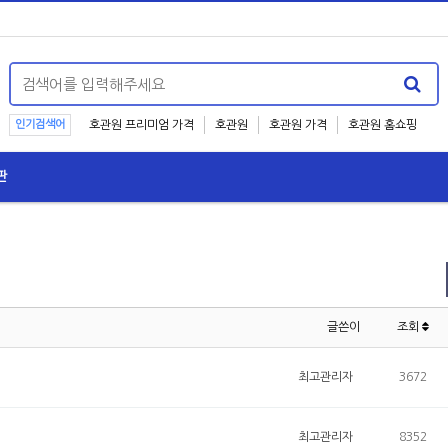
인기검색어
호관원 프리미엄 가격
호관원
호관원 가격
호관원 홈쇼핑
판
글쓴이
조회
최고관리자
3672
최고관리자
8352