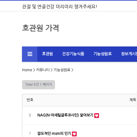
관절 및 연골건강 미리미리 챙겨주세요!
호관원 가격
호관원
건강기능식품
기능성원료
정보게시
Home
>
커뮤니티
>
기능성원료
>
Total 8건
1 페이지
번호
제목
8
NAG(N-아세틸글루코사민) 알아보기
7
압도적인 msm의 인기