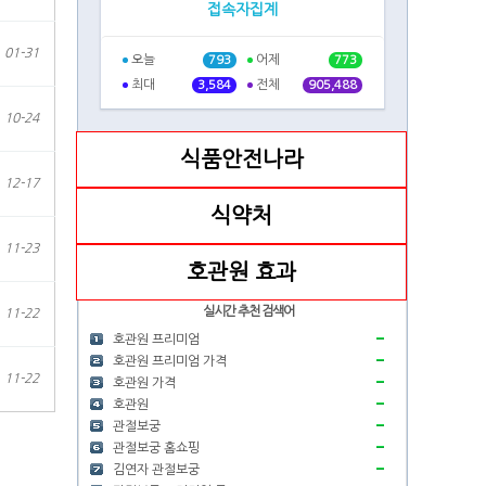
접속자집계
01-31
오늘
어제
793
773
최대
전체
3,584
905,488
10-24
식품안전나라
12-17
식약처
11-23
호관원 효과
실시간 추천 검색어
11-22
호관원 프리미엄
호관원 프리미엄 가격
11-22
호관원 가격
호관원
관절보궁
관절보궁 홈쇼핑
김연자 관절보궁