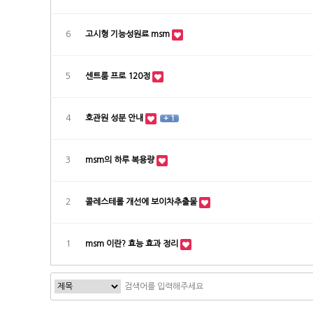
6
고시형 기능성원료 msm
5
센트룸 프로 120정
4
호관원 성분 안내
+ 1
3
msm의 하루 복용량
2
콜레스테롤 개선에 보이차추출물
1
msm 이란? 효능 효과 정리